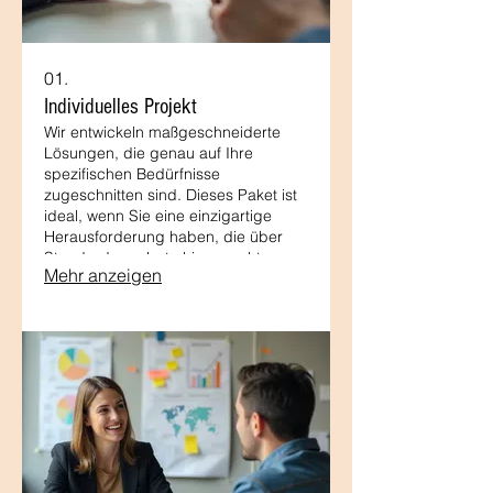
01.
Individuelles Projekt
Wir entwickeln maßgeschneiderte
Lösungen, die genau auf Ihre
spezifischen Bedürfnisse
zugeschnitten sind. Dieses Paket ist
ideal, wenn Sie eine einzigartige
Herausforderung haben, die über
Standardangebote hinausgeht.
Mehr anzeigen
Lassen Sie uns gemeinsam Ihre
Vision verwirklichen und innovative
Antworten finden.