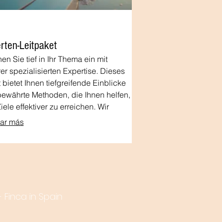
rten-Leitpaket
en Sie tief in Ihr Thema ein mit
er spezialisierten Expertise. Dieses
 bietet Ihnen tiefgreifende Einblicke
ewährte Methoden, die Ihnen helfen,
Ziele effektiver zu erreichen. Wir
iten Sie mit unserem Wissen, um Ihre
rar más
kte auf das nächste Level zu heben.
Finca in Spain