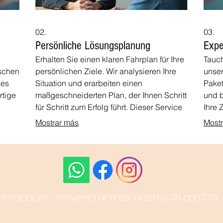
02.
03.
Persönliche Lösungsplanung
Expe
Erhalten Sie einen klaren Fahrplan für Ihre
Tauch
ischen
persönlichen Ziele. Wir analysieren Ihre
unser
ses
Situation und erarbeiten einen
Paket
rtige
maßgeschneiderten Plan, der Ihnen Schritt
und b
für Schritt zum Erfolg führt. Dieser Service
Ihre 
en
ist darauf ausgelegt, Ihre individuellen
begle
Mostrar más
Most
Anforderungen in umsetzbare Strategien
Proje
en
zu verwandeln.
Asmoladora - Powered and secured by SN and CW - 
.