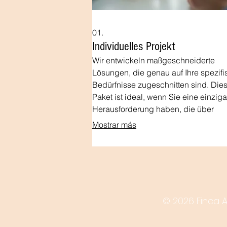
01.
Individuelles Projekt
Wir entwickeln maßgeschneiderte
Lösungen, die genau auf Ihre spezif
Bedürfnisse zugeschnitten sind. Die
Paket ist ideal, wenn Sie eine einziga
Herausforderung haben, die über
Standardangebote hinausgeht. Lass
Mostrar más
Sie uns gemeinsam Ihre Vision
verwirklichen und innovative Antwort
finden.
© 2026 Finca 